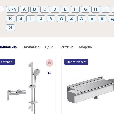
ы
0 - 9
A
B
C
D
E
F
G
H
I
R
S
T
U
V
W
Z
А
Б
В
Д
Э
молчанию
Название
Цена
Рейтинг
Модель
eo-Webert
Stance-Webert