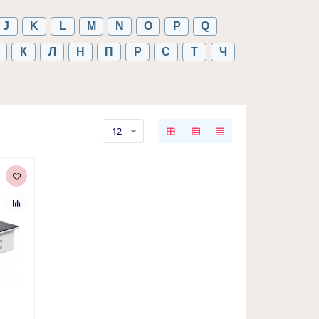
J
K
L
M
N
O
P
Q
К
Л
Н
П
Р
С
Т
Ч