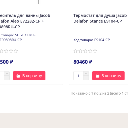
еситель для ванны Jacob
Термостат для душа Jacob
lafon Aleo E72282-CP +
Delafon Stance E9104-CP
9898RU-CP
SET/E72282-
/E99898RU-CP
E9104-CP
500 ₽
80460 ₽
В корзину
В корзину
Показано с 1 по 2 из 2 (всего 1 