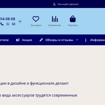
Личный кабинет
454-08-08
Закладки
Сравнение
Корзина
ители
Акции
Обзоры и отзывы
Информа
ации в дизайне и функционале делают
 вида аксессуаров трудятся современные