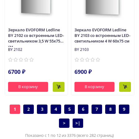
Зеркало EVOFORM Ledline
Зеркало EVOFORM Ledline
BY 2102 со встроенным LED-
BY 2103 со встроенным LED-
светильником 3,5 W 55х75
светильником 4 W 60х75 cм
cм
BY 2102
BY 2103
6700 ₽
6900 ₽
В корзину
В корзину
1
2
3
4
5
6
7
8
9
>
>|
Показано с 1 по 12 из 3376 (всего 282 страниц)