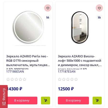
Зеркало AZARIO Perla neo -
Зеркало AZARIO Виола-
RGB D770 сенсорный
лофт 500х1000 c подсветкой
выключатель, мультицвет
и диммером, сенсор выкл,
(LED-00002610)
рама пластик (LED-
177186ESAN
177187ESAN
00002430)
14300 ₽
12500 ₽
Фильтр
В корзину
В корзину