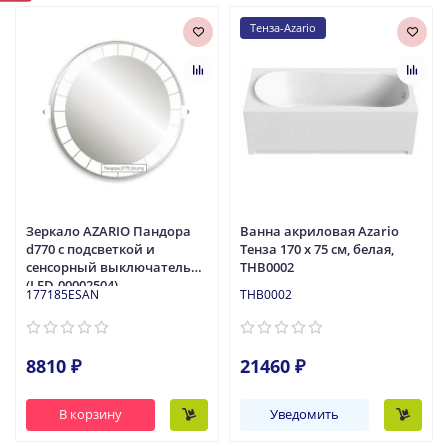
Тенза-Azario
Зеркало AZARIO Пандора
Ванна акриловая Azario
d770 c подсветкой и
Тенза 170 x 75 см, белая,
сенсорный выключатель
ТНВ0002
(LED-00002504)
177185ESAN
ТНВ0002
8810 ₽
21460 ₽
В корзину
Уведомить