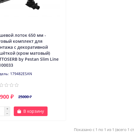
шевой лоток 650 мм -
товый комплект для
нтажа с декоративной
шёткой (хром матовый)
TTOSERB by Pestan Slim Line
100033
179482ESAN
900 ₽
25000 ₽
В корзину
Показано с 1 по 1 из 1 (всего 1 