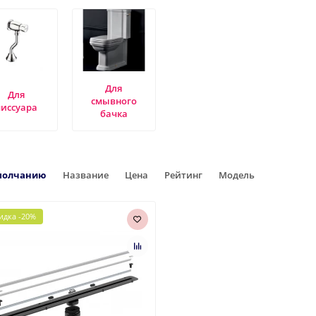
Для
Для
смывного
писсуара
бачка
молчанию
Название
Цена
Рейтинг
Модель
идка -20%