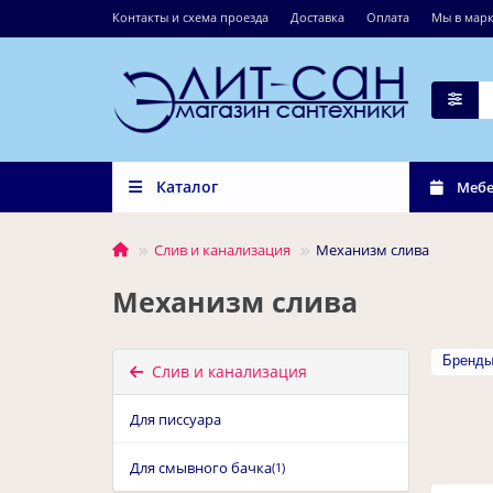
Контакты и схема проезда
Доставка
Оплата
Мы в марк
Каталог
Мебе
Слив и канализация
Механизм слива
Механизм слива
Бренд
Слив и канализация
Для писсуара
Для смывного бачка
(1)