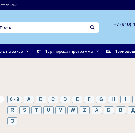
етплейсах
+7 (910) 
ль на заказ
Партнерская программа
Производ
ы
0 - 9
A
B
C
D
E
F
G
H
I
R
S
T
U
V
W
Z
А
Б
В
Д
Э