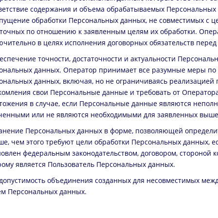
ветствие содержания и объема обрабатываемых Персональных 
пущение обработки Персональных данных, не совместимых с це
точных по отношению к заявленным целям их обработки. Опе
ючительно в целях исполнения договорных обязательств перед
беспечение точности, достаточности и актуальности Персонал
ональных данных. Оператор принимает все разумные меры по
ональных данных, включая, но не ограничиваясь реализацией п
комления свои Персональные данные и требовать от Оператора
тожения в случае, если Персональные данные являются непол
ченными или не являются необходимыми для заявленных выше
ранение Персональных данных в форме, позволяющей определи
ше, чем этого требуют цели обработки Персональных данных, 
новлен федеральным законодательством, договором, стороной к
рому является Пользователь Персональных данных.
едопустимость объединения созданных для несовместимых меж
ем Персональных данных.