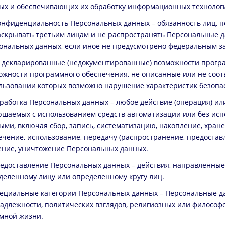
ых и обеспечивающих их обработку информационных технологи
онфиденциальность Персональных данных – обязанность лиц, 
аскрывать третьим лицам и не распространять Персональные д
ональных данных, если иное не предусмотрено федеральным з
е декларированные (недокументированные) возможности прогр
ожности программного обеспечения, не описанные или не соо
льзовании которых возможно нарушение характеристик безоп
бработка Персональных данных – любое действие (операция) или
ршаемых с использованием средств автоматизации или без исп
ыми, включая сбор, запись, систематизацию, накопление, хране
ечение, использование, передачу (распространение, предоставл
ение, уничтожение Персональных данных.
редоставление Персональных данных – действия, направленны
деленному лицу или определенному кругу лиц.
пециальные категории Персональных данных – Персональные д
адлежности, политических взглядов, религиозных или философс
мной жизни.