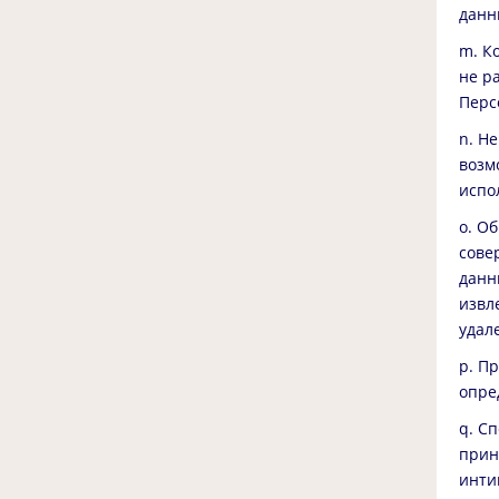
данн
m. К
не р
Перс
n. Н
возм
испо
o. О
сове
данн
извл
удал
p. П
опре
q. С
прин
инти