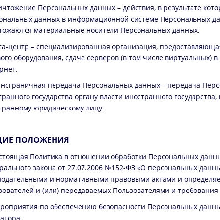
ничтожение Персональных данных – действия, в результате кот
ональных данных в информационной системе Персональных данн
тожаются материальные носители Персональных данных.
ата-центр – специализированная организация, предоставляюща
вого оборудования, сдаче серверов (в том числе виртуальных) в
рнет.
рансграничная передача Персональных данных – передача Пер
транного государства органу власти иностранного государства
транному юридическому лицу.
ИЕ ПОЛОЖЕНИЯ
астоящая Политика в отношении обработки Персональных данны
рального закона от 27.07.2006 №152-ФЗ «О персональных данны
нодательными и нормативными правовыми актами и определяе
зователей и (или) передаваемых Пользователями и требования 
ероприятия по обеспечению безопасности Персональных данны
атора.