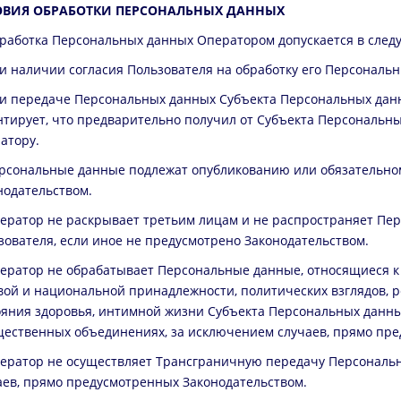
ОВИЯ ОБРАБОТКИ ПЕРСОНАЛЬНЫХ ДАННЫХ
бработка Персональных данных Оператором допускается в след
ри наличии согласия Пользователя на обработку его Персональ
ри передаче Персональных данных Субъекта Персональных дан
нтирует, что предварительно получил от Субъекта Персональн
атору.
ерсональные данные подлежат опубликованию или обязательном
нодательством.
ператор не раскрывает третьим лицам и не распространяет Пе
зователя, если иное не предусмотрено Законодательством.
ператор не обрабатывает Персональные данные, относящиеся 
вой и национальной принадлежности, политических взглядов, 
ояния здоровья, интимной жизни Субъекта Персональных данны
щественных объединениях, за исключением случаев, прямо пре
ператор не осуществляет Трансграничную передачу Персональ
аев, прямо предусмотренных Законодательством.