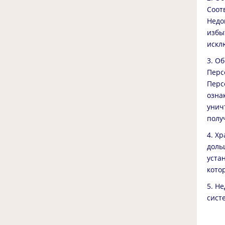
Соот
Недо
избы
искл
3. О
Перс
Перс
озна
унич
полу
4. Х
доль
уста
кото
5. Н
сист