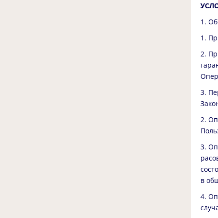
УСЛ
1. О
1. П
2. П
гара
Опер
3. П
Зако
2. О
Поль
3. О
расо
сост
в об
4. О
случ