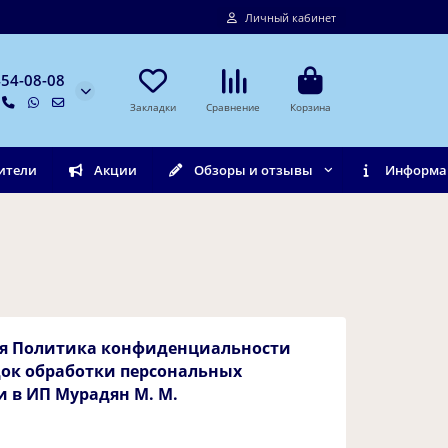
Личный кабинет
454-08-08
Закладки
Сравнение
Корзина
ители
Акции
Обзоры и отзывы
Информа
щая Политика конфиденциальности
док обработки персональных
 в ИП Мурадян М. М.