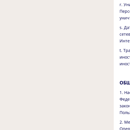
r. У
Перс
унич
s. Д
сете
Инте
t. Т
инос
инос
ОБЩ
1. Н
Феде
зако
Поль
2. М
Опер