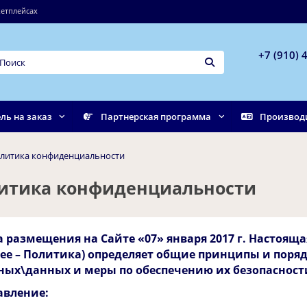
етплейсах
+7 (910) 
ль на заказ
Партнерская программа
Производ
литика конфиденциальности
итика конфиденциальности
а размещения на Сайте «07» января 2017 г. Настоя
лее – Политика) определяет общие принципы и поря
ных\данных и меры по обеспечению их безопасности
авление: