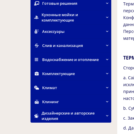
Готовые решения
Терм
перс
Кухонные мойки и
Конф
комплектующие
данн
Перс
Аксессуары
мате
Слив и канализация
ТЕР
Водоснабжение и отопление
Стор
Комплектующие
a. Cа
искл
Климат
прин
наст
Клининг
b. С
Дизайнерские и авторские
c. З
изделия
d. Д