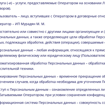
слуга (-и) – услуги, предоставляемые Оператором на основани
воров).
ользователь – лицо, вступившее с Оператором в договорные отн
ператор – ИП Мурадян М. М.
мостоятельно или совместно с другими лицами организующее и 
ональных данных, а также определяющее цели обработки Перс
ых, подлежащих обработке, действия (операции), совершаемые
ерсональные данные – любая информация, относящаяся к прямо
деляемому физическому или юридическому лицу (Пользователю
втоматизированная обработка Персональных данных – обработк
слительной техники.
локирование Персональных данных – временное прекращение о
ючением случаев, когда обработка необходима для уточнения П
оступ к Персональным данным – ознакомление определенных л
батываемыми Оператором, при условии сохранения конфиденци
нформационная система Персональных данных – совокупность 