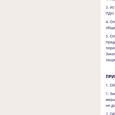
3. И
ПДН.
4. О
обще
5. О
пред
пере
Зака
защи
ПРИ
1. О
1. З
меры
не д
2. О