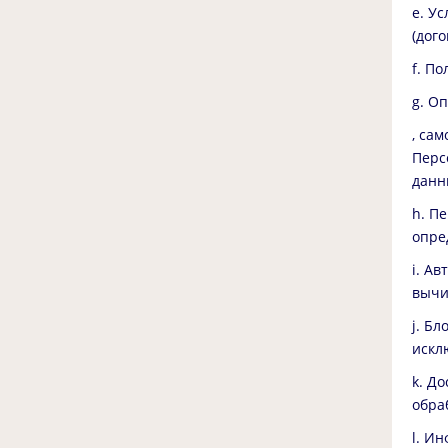
e. У
(дого
f. П
g. О
, са
Перс
данн
h. П
опре
i. А
вычи
j. Б
искл
k. Д
обра
l. И