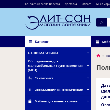
Контакты и схема проезда
Доставка
Оплата
Мы в марк
Каталог
Мебе
НАШИ МАГАЗИНЫ
По
Оборудование для
Пол
маломобильных групп населения
(МГН)
Сантехника
Дат
Инсталляции cантехнические
(да
дан
Мебель для ванных комнат
Огл