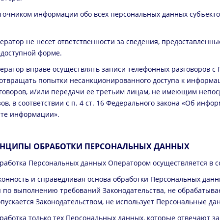
сточником информации обо всех персональных данных субъекто
ператор не несет ответственности за сведения, предоставленны
доступной форме.
ператор вправе осуществлять записи телефонных разговоров с 
отвращать попытки несанкционированного доступа к информац
говоров, и/или передачи ее третьим лицам, не имеющим непо
зов, в соответствии с п. 4 ст. 16 Федерального закона «Об инф
те информации».
НЦИПЫ ОБРАБОТКИ ПЕРСОНАЛЬНЫХ ДАННЫХ
бработка Персональных данных Оператором осуществляется в 
аконность и справедливая основа обработки Персональных дан
 по выполнению требований Законодательства, не обрабатывае
опускается Законодательством, не использует Персональные да
бработка только тех Персональных данных, которые отвечают з