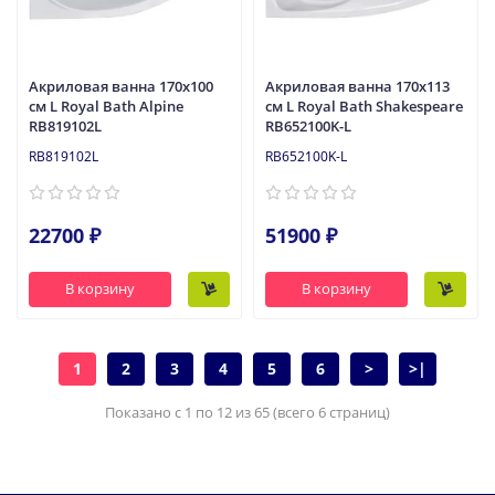
Акриловая ванна 170x100
Акриловая ванна 170x113
см L Royal Bath Alpine
см L Royal Bath Shakespeare
RB819102L
RB652100K-L
RB819102L
RB652100K-L
22700 ₽
51900 ₽
В корзину
В корзину
1
2
3
4
5
6
>
>|
Показано с 1 по 12 из 65 (всего 6 страниц)