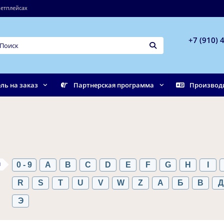
етплейсах
+7 (910) 
ль на заказ
Партнерская программа
Производ
ы
0 - 9
A
B
C
D
E
F
G
H
I
R
S
T
U
V
W
Z
А
Б
В
Д
Э