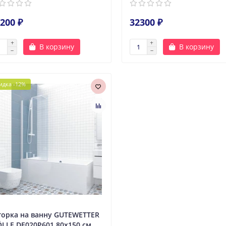
200 ₽
32300 ₽
В корзину
В корзину
идка -12%
орка на ванну GUTEWETTER
LLE DE020P601 80x150 см,