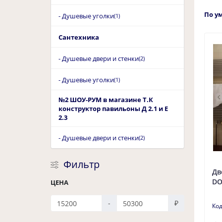
По у
- Душевые уголки
(1)
Сантехника
- Душевые двери и стенки
(2)
- Душевые уголки
(1)
№2 ШОУ-РУМ в магазине Т.К
конструктор павильоны Д 2.1 и Е
2.3
- Душевые двери и стенки
(2)
Фильтр
Дв
DO
ЦЕНА
-
₽