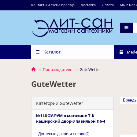
Контакты и схема проезда
Доставка
Оплата
Мы в марк
Каталог
Мебе
Производитель
GuteWetter
GuteWetter
Бренд
Категории GuteWetter
№1 ШОУ-РУМ в магазине Т.К
каширский двор-3 павильон П6-4
- Душевые двери и стенки
(2)