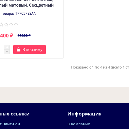
лый матовый, бесцветный
177657ESAN
400 ₽
15200 ₽
В корзину
Показано с 1 по 4 из 4 (всего 1 
ные ссылки
Информация
т Элит-Сан
О компании