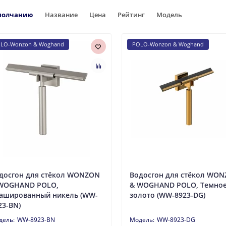
молчанию
Название
Цена
Рейтинг
Модель
LO-Wonzon & Woghand
POLO-Wonzon & Woghand
досгон для стёкол WONZON
Водосгон для стёкол WO
WOGHAND POLO,
& WOGHAND POLO, Темно
ашированный никель (WW-
золото (WW-8923-DG)
23-BN)
WW-8923-BN
WW-8923-DG