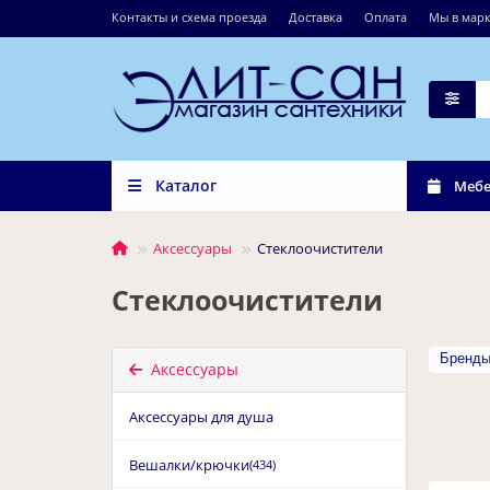
Контакты и схема проезда
Доставка
Оплата
Мы в марк
Каталог
Мебе
Аксессуары
Стеклоочистители
Стеклоочистители
Бренд
Аксессуары
Аксессуары для душа
Вешалки/крючки
(434)