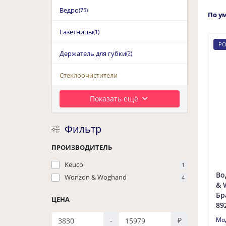
Ведро
(75)
По у
Газетницы
(1)
PO
Держатель для губки
(2)
Стеклоочистители
Показать ещё
Фильтр
ПРОИЗВОДИТЕЛЬ
Keuco
1
Во
Wonzon & Woghand
4
& 
Бр
ЦЕНА
89
-
₽