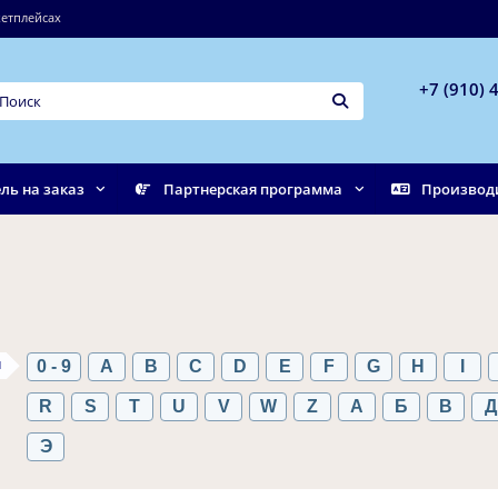
етплейсах
+7 (910) 
ль на заказ
Партнерская программа
Производ
ы
0 - 9
A
B
C
D
E
F
G
H
I
R
S
T
U
V
W
Z
А
Б
В
Д
Э