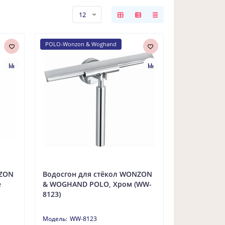
POLO-Wonzon & Woghand
NZON
Водосгон для стёкол WONZON
е
& WOGHAND POLO, Хром (WW-
8123)
WW-8123