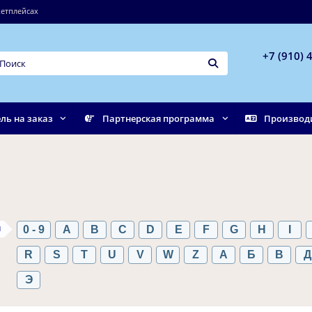
етплейсах
+7 (910) 
ль на заказ
Партнерская программа
Производ
ы
0 - 9
A
B
C
D
E
F
G
H
I
R
S
T
U
V
W
Z
А
Б
В
Д
Э