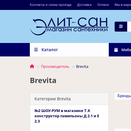
Контакты и схема проезда
Доставка
Оплата
Мы в марк
Каталог
Мебе
Производитель
Brevita
Brevita
Бренд
Категории Brevita
№2 ШОУ-РУМ в магазине Т.К
конструктор павильоны Д 2.1 и Е
2.3