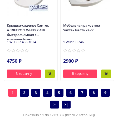
Крышка-сиденье Сантек
Мебельная раковина
АЛЛЕГРО 1.WH30.2.438
Santek Балтика-60
быстросъемная с
микролифтом
1.WH30.2.438-KB24
1.WH11.0.246
4750 ₽
2900 ₽
В корзину
В корзину
1
2
3
4
5
6
7
8
9
>
>|
Показано с 1 по 12 из 337 (всего 29 страниц)