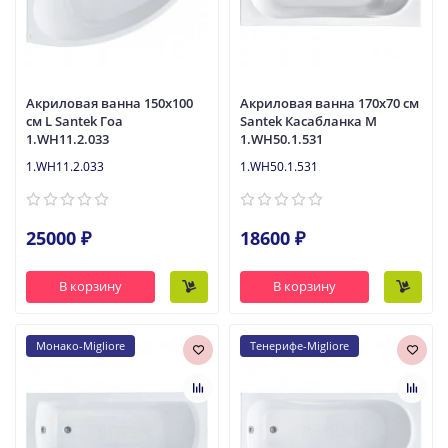
Акриловая ванна 150x100
Акриловая ванна 170x70 см
см L Santek Гоа
Santek Касабланка М
1.WH11.2.033
1.WH50.1.531
1.WH11.2.033
1.WH50.1.531
25000 ₽
18600 ₽
В корзину
В корзину
Монако-Migliore
Тенерифе-Migliore