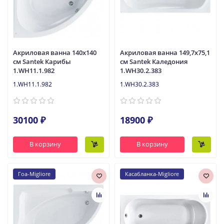
Акриловая ванна 140x140
Акриловая ванна 149,7x75,1
см Santek Карибы
см Santek Каледония
1.WH11.1.982
1.WH30.2.383
1.WH11.1.982
1.WH30.2.383
30100 ₽
18900 ₽
В корзину
В корзину
Гоа-Migliore
Касабланка-Migliore