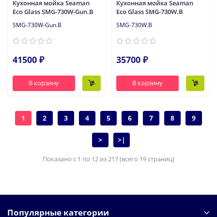
Кухонная мойка Seaman
Кухонная мойка Seaman
Eco Glass SMG-730W-Gun.B
Eco Glass SMG-730W.B
SMG-730W-Gun.B
SMG-730W.B
41500 ₽
35700 ₽
В корзину
В корзину
1
2
3
4
5
6
7
8
9
>
>|
Показано с 1 по 12 из 217 (всего 19 страниц)
Популярные категории