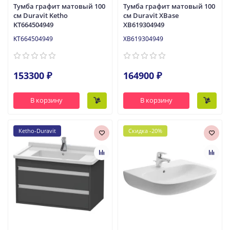
Тумба графит матовый 100
Тумба графит матовый 100
см Duravit Ketho
см Duravit XBase
KT664504949
XB619304949
KT664504949
XB619304949
153300 ₽
164900 ₽
В корзину
В корзину
Ketho-Duravit
Скидка -20%