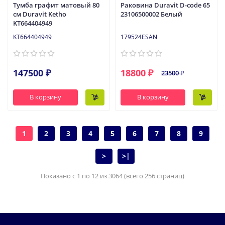
Тумба графит матовый 80
Раковина Duravit D-code 65
см Duravit Ketho
23106500002 Белый
KT664404949
KT664404949
179524ESAN
147500 ₽
18800 ₽
23500 ₽
В корзину
В корзину
1
2
3
4
5
6
7
8
9
>
>|
Показано с 1 по 12 из 3064 (всего 256 страниц)