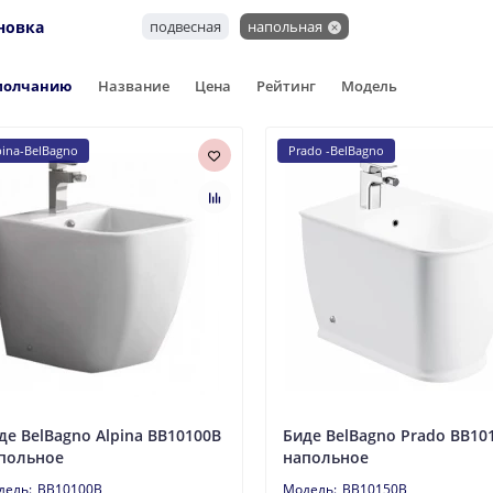
новка
подвесная
напольная
молчанию
Название
Цена
Рейтинг
Модель
pina-BelBagno
Prado -BelBagno
де BelBagno Alpina BB10100B
Биде BelBagno Prado BB10
польное
напольное
BB10100B
BB10150B