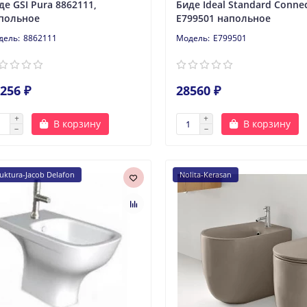
де GSI Pura 8862111,
Биде Ideal Standard Conne
польное
E799501 напольное
8862111
E799501
256 ₽
28560 ₽
В корзину
В корзину
ruktura-Jacob Delafon
Nolita-Kerasan