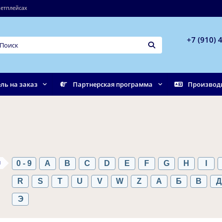
етплейсах
+7 (910) 
ль на заказ
Партнерская программа
Производ
ы
0 - 9
A
B
C
D
E
F
G
H
I
R
S
T
U
V
W
Z
А
Б
В
Д
Э