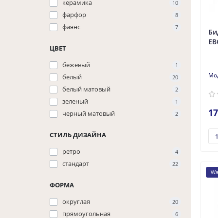
керамика
10
фарфор
8
фаянс
7
Би
EB
ЦВЕТ
бежевый
1
белый
20
белый матовый
2
зеленый
1
17
черный матовый
2
СТИЛЬ ДИЗАЙНА
ретро
4
стандарт
22
Wa
ФОРМА
округлая
20
прямоугольная
6