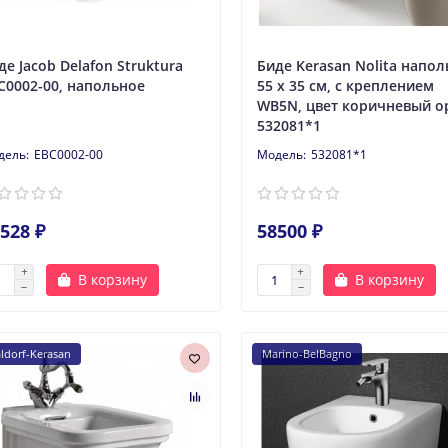
де Jacob Delafon Struktura
Биде Kerasan Nolita напо
C0002-00, напольное
55 х 35 см, c креплением
WB5N, цвет коричневый о
532081*1
EBC0002-00
532081*1
528 ₽
58500 ₽
В корзину
В корзину
ldorf-Kerasan
Marino-BelBagno