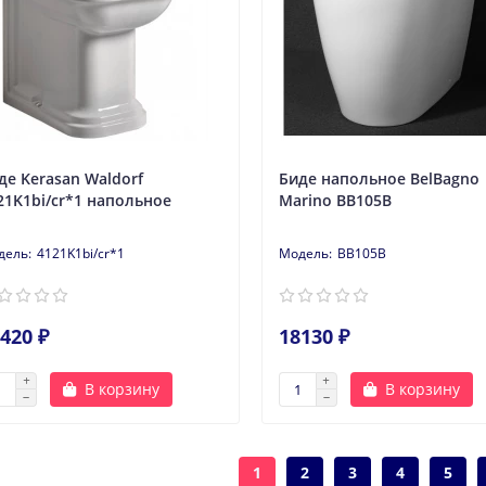
де Kerasan Waldorf
Биде напольное BelBagno
21K1bi/cr*1 напольное
Marino BB105B
4121K1bi/cr*1
BB105B
420 ₽
18130 ₽
В корзину
В корзину
1
2
3
4
5