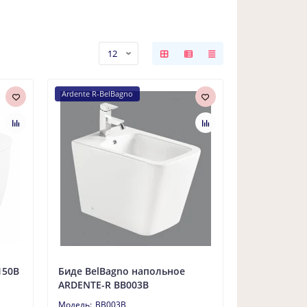
Ardente R-BelBagno
150B
Биде BelBagno напольное
ARDENTE-R BB003B
BB003B