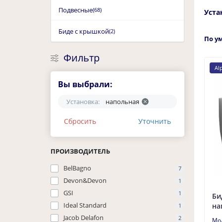
Подвесные
(68)
Уста
Биде с крышкой
(2)
По у
Фильтр
Al
Вы выбрали:
Установка:
напольная
Сбросить
Уточнить
ПРОИЗВОДИТЕЛЬ
BelBagno
7
Devon&Devon
1
GSI
1
Би
Ideal Standard
на
1
Jacob Delafon
2