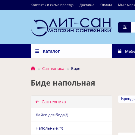
Контакты и схема проезда
Доставка
Оплата
Мы в марк
Каталог
Мебе
Сантехника
Биде
Биде напольная
Бренд
Сантехника
Лейки для биде
(3)
Напольные
(39)