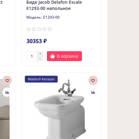
ct
Биде Jacob Delafon Escale
E1293-00 напольное
E1293-00
30353 ₽
В корзину
Waldorf-Kerasan