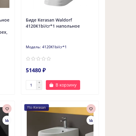
льное
Биде Kerasan Waldorf
4120K1bi/cr*1 напольное
рех,
4120K1bi/cr*1
51480 ₽
В корзину
Flo-Kerasan