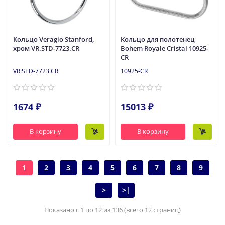
Кольцо Veragio Stanford,
Кольцо для полотенец
хром VR.STD-7723.CR
Bohem Royale Cristal 10925-
CR
VR.STD-7723.CR
10925-CR
1674 ₽
15013 ₽
В корзину
В корзину
1
2
3
4
5
6
7
8
9
>
>|
Показано с 1 по 12 из 136 (всего 12 страниц)