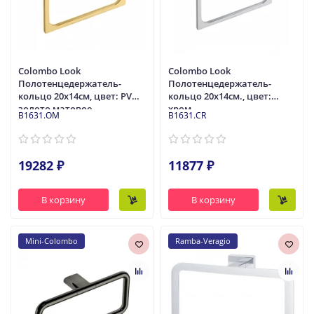
Colombo Look
Colombo Look
Полотенцедержатель-
Полотенцедержатель-
кольцо 20х14см, цвет: PVD
кольцо 20х14см., цвет:
золото матовое
хром
B1631.OM
B1631.CR
19282 ₽
11877 ₽
В корзину
В корзину
Mini-Colombo
Ramba-Veragio