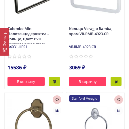
Colombo Mini
Кольцо Veragio Ramba,
Полотенцедержатель
хром VR.RMB-4923.CR
Фильтр
кольцо, цвет: PVD
нержавеющая сталь
B4031.HPS1
VR.RMB-4923.CR
15586 ₽
3069 ₽
В корзину
В корзину
Stanford-Veragio