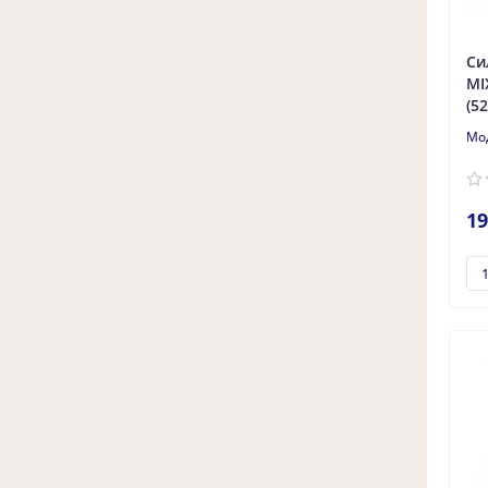
Сантехническая технология
18.01.2024
6200
Си
Обсуждение нового тренда,
MI
интеграция технологий «умного
(5
дома» для ванных комнат
1. Введение в состав умной ванной комн
атыВ наше время, когда технологии про
никают во всю нашу жизнь,..
19