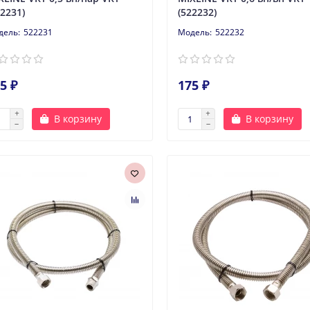
22231)
(522232)
522231
522232
5 ₽
175 ₽
В корзину
В корзину