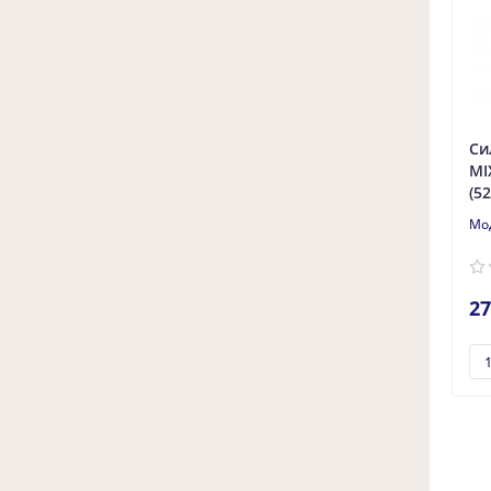
Новости
15.01.2024
2851
Аудит сайта за 2023 год
Введение:Сантехника — популярный в Р
оссии термин, обозначающий сантехник
у или сантехническое оборудо..
Си
MI
(5
27
Новости
24.12.2023
3108
О инновационности анализа
маркетологов в сфере сантехники в