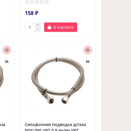
158 ₽
В корзину
аза
Сильфонная подводка д/газа
MIXLINE VRT 0,8 вн/вн VRT