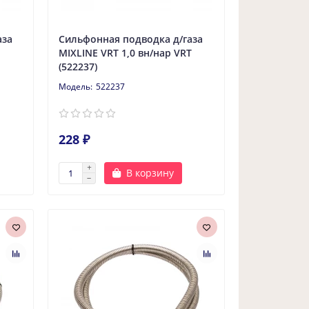
аза
Сильфонная подводка д/газа
MIXLINE VRT 1,0 вн/нар VRT
(522237)
522237
228 ₽
В корзину