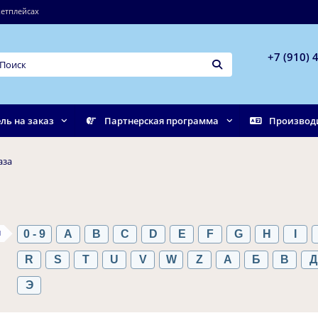
етплейсах
+7 (910) 
ль на заказ
Партнерская программа
Производ
аза
ы
0 - 9
A
B
C
D
E
F
G
H
I
R
S
T
U
V
W
Z
А
Б
В
Д
Э