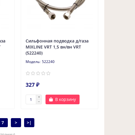
аза
Сильфонная подводка д/газа
T
MIXLINE VRT 1,5 вн/вн VRT
(522240)
522240
327 ₽
В корзину
7
>
>|
 страниц)