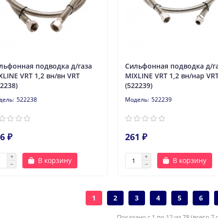
льфонная подводка д/газа
Сильфонная подводка д/г
XLINE VRT 1,2 вн/вн VRT
MIXLINE VRT 1,2 вн/нар VR
22238)
(522239)
522238
522239
6 ₽
261 ₽
В корзину
В корзину
1
2
3
4
5
6
Показано с 1 по 12 из 78 (всего 7