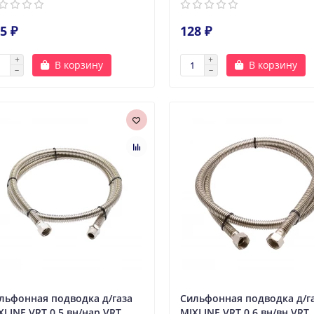
5 ₽
128 ₽
В корзину
В корзину
льфонная подводка д/газа
Сильфонная подводка д/г
XLINE VRT 0,5 вн/нар VRT
MIXLINE VRT 0,6 вн/вн VRT