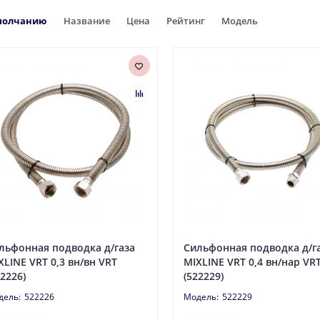
молчанию
Название
Цена
Рейтинг
Модель
льфонная подводка д/газа
Сильфонная подводка д/г
XLINE VRT 0,3 вн/вн VRT
MIXLINE VRT 0,4 вн/нар VR
22226)
(522229)
522226
522229