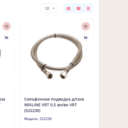
аза
Сильфонная подводка д/газа
T
MIXLINE VRT 0,5 вн/вн VRT
(522230)
522230