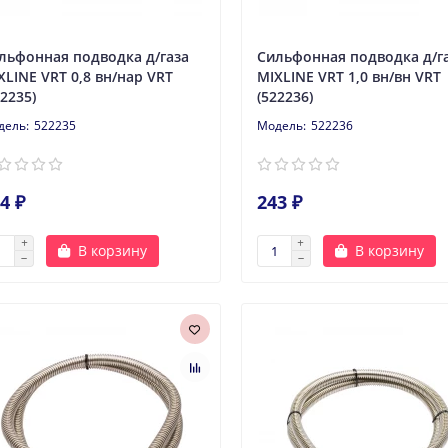
льфонная подводка д/газа
Сильфонная подводка д/г
XLINE VRT 0,8 вн/нар VRT
MIXLINE VRT 1,0 вн/вн VRT
22235)
(522236)
522235
522236
4 ₽
243 ₽
В корзину
В корзину