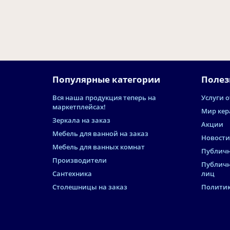
ад сделали ремонт в ванной комнате, и т
олько месяц назад мне п..
Популярные категории
Полез
Вся наша продукция теперь на
Услуги о
маркетплейсах!
Мир кер
Зеркала на заказ
Акции
Мебель для ванной на заказ
Новости
Мебель для ванных комнат
Публичн
Производители
Публичн
Сантехника
лиц
Столешницы на заказ
Политик