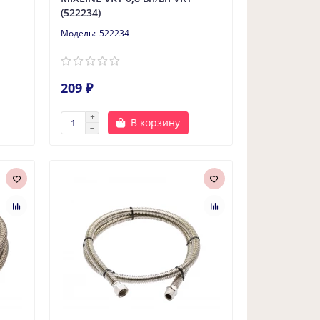
(522234)
522234
209 ₽
В корзину