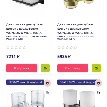
Два стакана для зубных
Два стакана для зубных
щеток с держателем
щеток с держателем
WONZON & WOGHAND
WONZON & WOGHAND
ECLIPSE, Черный (WW-9128-
FIRST, Глянцевое золото
WW-9128-BL
WW-8428-LG
BL)
(WW-8428-LG)
7211 ₽
5935 ₽
В корзину
В корзину
FIRST-Wonzon & Woghand
GRAFFITY-Wonzon & Woghand