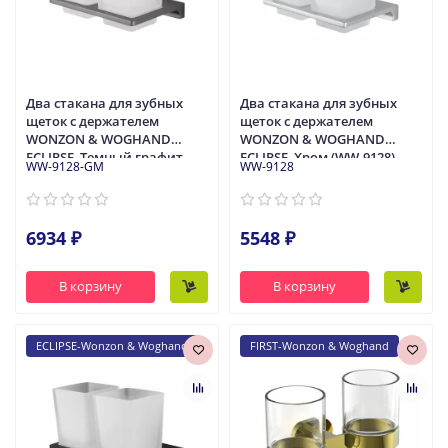
Два стакана для зубных
Два стакана для зубных
щеток с держателем
щеток с держателем
WONZON & WOGHAND
WONZON & WOGHAND
ECLIPSE, Темный графит
ECLIPSE, Хром (WW-9128)
WW-9128-GM
WW-9128
(WW-9128-GM)
6934 ₽
5548 ₽
В корзину
В корзину
ECLIPSE-Wonzon & Woghand
FIRST-Wonzon & Woghand