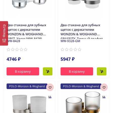
Два стакана для зубных
Два стакана для зубных
Фильтр
щеток с держателем
щеток с держателем
WONZON & WOGHAND
WONZON & WOGHAND
FIRST, Хром (WW-8428)
GRAFFITY, Темный графит
WW-8428
WW-9328-GM
(WW-9328-GM)
4746 ₽
5947 ₽
В корзину
В корзину
POLO-Wonzon & Woghand
POLO-Wonzon & Woghand