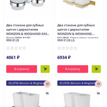
Два стакана для зубных
Два стакана для зубных
щеток с держателем
щеток с держателем
WONZON & WOGHAND EASY,
WONZON & WOGHAND
Хром (WW-8128)
ECLIPSE, Глянцевое золото
WW-8128
WW-9128-LG
(WW-9128-LG)
4061 ₽
6934 ₽
В корзину
В корзину
ECLIPSE-Wonzon & Woghand
ECLIPSE-Wonzon & Woghand