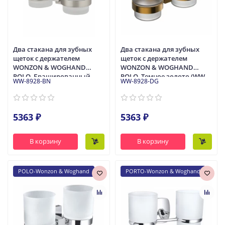
Два стакана для зубных
Два стакана для зубных
щеток с держателем
щеток с держателем
WONZON & WOGHAND
WONZON & WOGHAND
POLO, Брашированный
POLO, Темное золото (WW-
WW-8928-BN
WW-8928-DG
никель (WW-8928-BN)
8928-DG)
5363 ₽
5363 ₽
В корзину
В корзину
POLO-Wonzon & Woghand
PORTO-Wonzon & Woghand