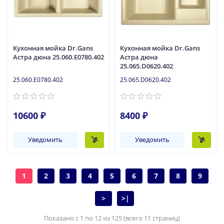
Кухонная мойка Dr.Gans
Кухонная мойка Dr.Gans
Астра дюна 25.060.E0780.402
Астра дюна
25.065.D0620.402
25.060.E0780.402
25.065.D0620.402
10600 ₽
8400 ₽
Уведомить
Уведомить
1
2
3
4
5
6
7
8
9
>
>|
Показано с 1 по 12 из 125 (всего 11 страниц)