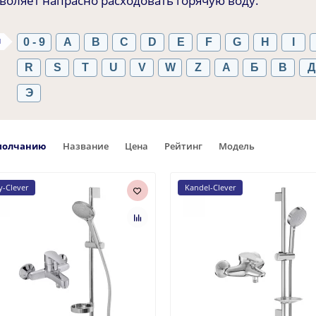
воляет напрасно расходовать горячую воду.
ы
0 - 9
A
B
C
D
E
F
G
H
I
R
S
T
U
V
W
Z
А
Б
В
Д
Э
молчанию
Название
Цена
Рейтинг
Модель
y-Clever
Kandel-Clever