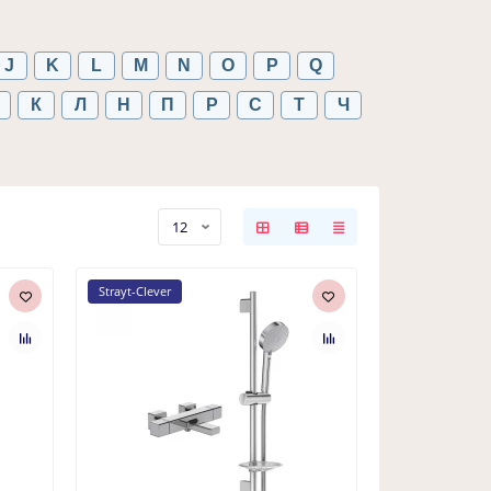
J
K
L
M
N
O
P
Q
К
Л
Н
П
Р
С
Т
Ч
Strayt-Clever