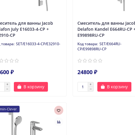
еситель для ванны Jacob
Смеситель для ванны Jaco
lafon July E16033-4-CP +
Delafon Kandel E664RU-CP 
2910-CP
E99898RU-CP
SET/E16033-4-CP/E32910-
SET/E664RU-
CP/E99898RU-CP
600 ₽
24800 ₽
В корзину
В корзину
min-Clever