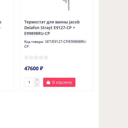
b
Термостат для ванны Jacob
+
Delafon Strayt E9127-CP +
E99898RU-CP
SET/E9127-CP/E99898RU-
CP
47600 ₽
В корзину