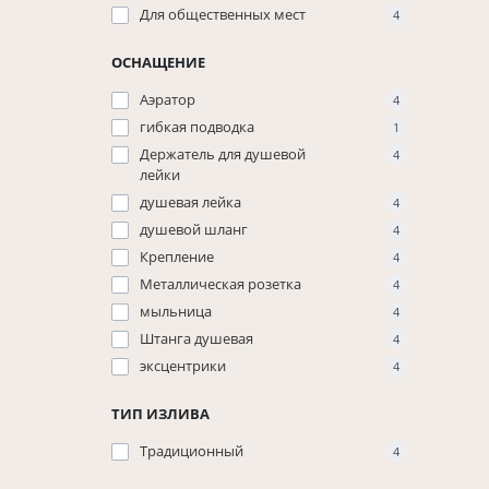
Для общественных мест
4
ОСНАЩЕНИЕ
Аэратор
4
гибкая подводка
1
Держатель для душевой
4
лейки
душевая лейка
4
душевой шланг
4
Крепление
4
Металлическая розетка
4
мыльница
4
Штанга душевая
4
эксцентрики
4
ТИП ИЗЛИВА
Традиционный
4