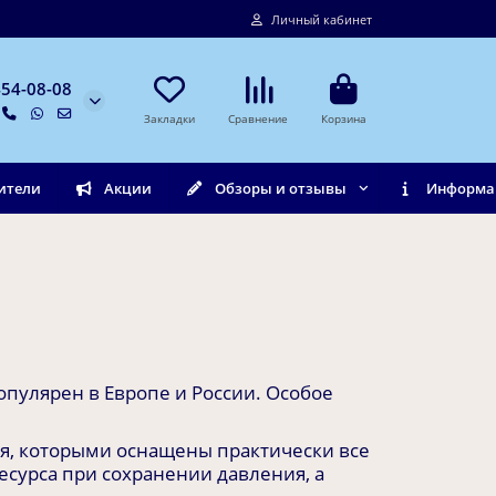
Личный кабинет
454-08-08
Закладки
Сравнение
Корзина
ители
Акции
Обзоры и отзывы
Информа
опулярен в Европе и России. Особое
я, которыми оснащены практически все
сурса при сохранении давления, а