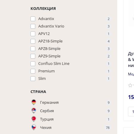
КОЛЛЕКЦИЯ
Advantix
2
Advantix Vario
3
APV12
1
APZ18-Simple
4
APZ8-Simple
3
Ду
APZ9-Simple
2
& 
Confluo Slim Line
1
ни
Premium
1
Slim
1
СТРАНА
15
Германия
9
Сербия
9
Турция
1
Чехия
78