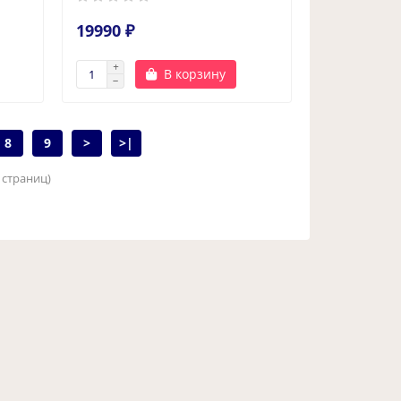
19990 ₽
В корзину
8
9
>
>|
4 страниц)