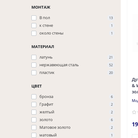
МОНТАЖ
В пол
13
к стене
1
около стены
1
МАТЕРИАЛ
латунь
21
нержавеющая сталь
52
пластик
20
Ду
& 
ЦВЕТ
зо
бронза
6
Графит
2
желтый
2
золото
6
19
Матовое золото
2
матовый
1