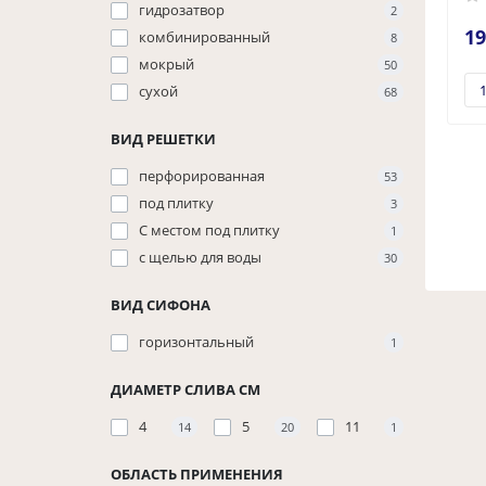
гидрозатвор
2
19
комбинированный
8
мокрый
50
сухой
68
ВИД РЕШЕТКИ
перфорированная
53
под плитку
3
С местом под плитку
1
с щелью для воды
30
ВИД СИФОНА
горизонтальный
1
ДИАМЕТР СЛИВА СМ
4
5
11
14
20
1
ОБЛАСТЬ ПРИМЕНЕНИЯ