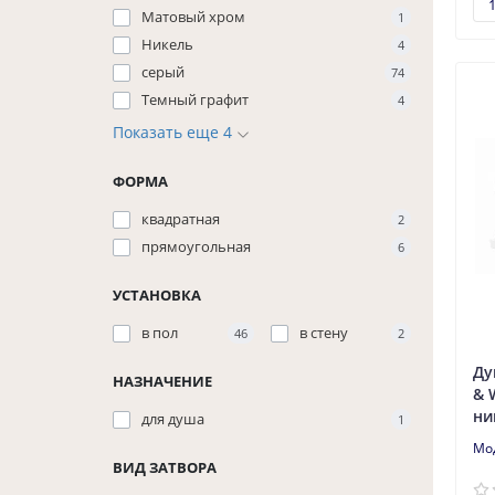
Матовый хром
1
Никель
4
серый
74
Темный графит
4
Показать еще 4
ФОРМА
квадратная
2
прямоугольная
6
УСТАНОВКА
в пол
в стену
46
2
Ду
НАЗНАЧЕНИЕ
& 
ни
для душа
1
ВИД ЗАТВОРА