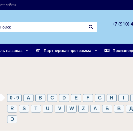
етплейсах
+7 (910) 
ль на заказ
Партнерская программа
Производ
ы
0 - 9
A
B
C
D
E
F
G
H
I
R
S
T
U
V
W
Z
А
Б
В
Д
Э