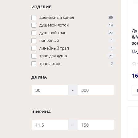
ИЗДЕЛИЕ
дренажный канал
69
душевой лоток
14
Ду
душевой трап
27
& 
линейный
1
зо
линейный трап
1
трап для душа
21
трап лоток
7
16
ДЛИНА
-
ШИРИНА
-