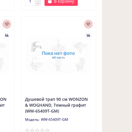
В корзину
ZON
Душевой трап 90 см WONZON
ит
& WOGHAND, Темный графит
(WW-65409T-GM)
WW-65409T-GM