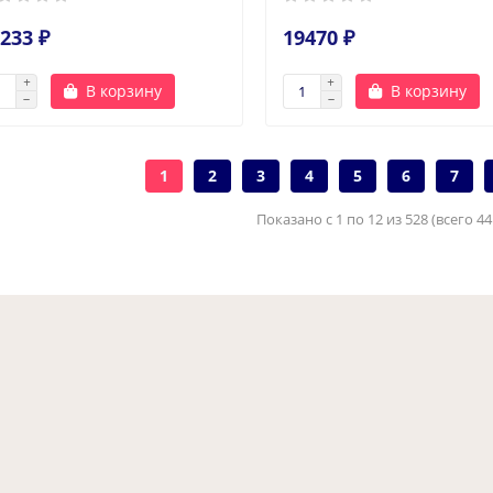
233 ₽
19470 ₽
В корзину
В корзину
1
2
3
4
5
6
7
Показано с 1 по 12 из 528 (всего 4