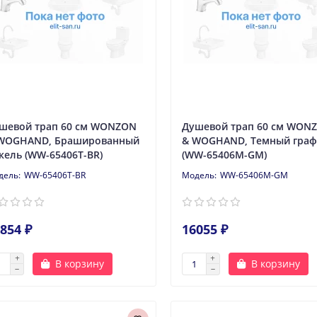
шевой трап 60 см WONZON
Душевой трап 60 см WON
WOGHAND, Брашированный
& WOGHAND, Темный граф
кель (WW-65406T-BR)
(WW-65406M-GM)
WW-65406T-BR
WW-65406M-GM
854 ₽
16055 ₽
В корзину
В корзину