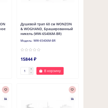
ZON
Душевой трап 60 см WONZON
ное
& WOGHAND, Брашированный
никель (WW-65406M-BR)
WW-65406M-BR
15844 ₽
В корзину