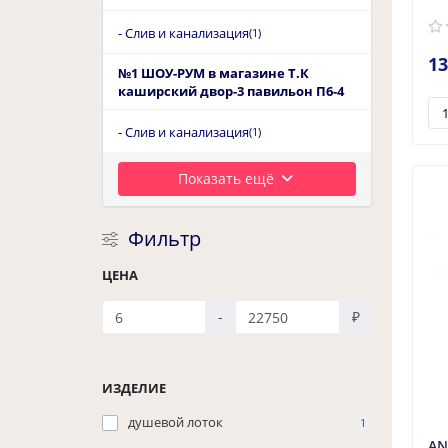
- Слив и канализация
(1)
13
№1 ШОУ-РУМ в магазине Т.К
каширский двор-3 павильон П6-4
- Слив и канализация
(1)
Показать ещё
Фильтр
ЦЕНА
-
₽
ИЗДЕЛИЕ
душевой лоток
1
AN