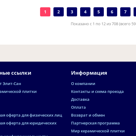
1
2
3
4
5
6
7
Показано с 1 по 12 из 708 (всего 5
ные ссылки
Информация
т Элит-Сан
О компании
амической плитки
Контакты и схема проезда
Доставка
Оплата
ая оферта для физических лиц
Возврат и обмен
ая оферта для юридических
Партнерская программа
Мир керамической плитки