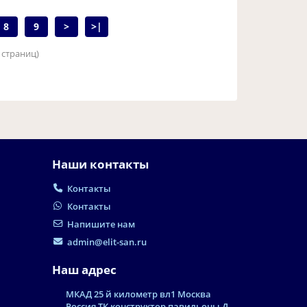
8
9
>
>|
9 страниц)
Наши контакты
Контакты
Контакты
Напишите нам
admin@elit-san.ru
Наш адрес
МКАД 25 й километр вл1 Москва
Россия ТК конструктор павильоны Д