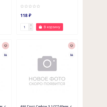
118 ₽
В корзину
м. с
ANI Грот Сифон 3 1/2"*40мм. с