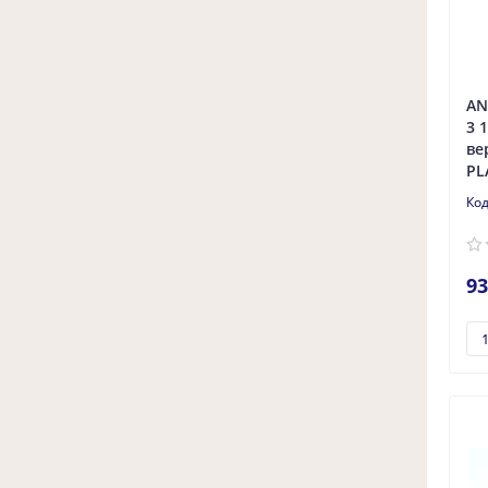
AN
3 
ве
PL
93