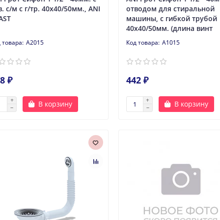
в. с/м с г/тр. 40х40/50мм., ANI
отводом для стиральной
AST
машины, с гибкой трубой
40х40/50мм. (длина винт
A2015
A1015
8 ₽
442 ₽
В корзину
В корзину