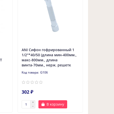
ANI Сифон гофрированный 1
1/2"*40/50 (длина мин-400мм.,
ST
макс-800мм., длина
винта-70мм., нерж. решетк
G106
302 ₽
В корзину