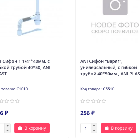
I Сифон 1 1/4"*40мм. c
ANI Сифон "Варяг",
бкой трубой 40*50, ANI
универсальный, с гибкой
AST
трубой 40*50мм., ANI PLA
C1010
C5510
6 ₽
256 ₽
В корзину
В корзину