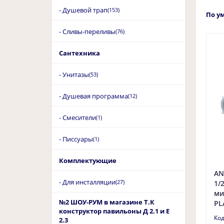
- Душевой трап
(153)
По у
- Сливы-переливы
(76)
Сантехника
- Унитазы
(53)
- Душевая программа
(12)
- Смесители
(1)
- Писсуары
(1)
Комплектующие
AN
- Для инсталляции
(27)
1/
ми
№2 ШОУ-РУМ в магазине Т.К
PL
конструктор павильоны Д 2.1 и Е
2.3