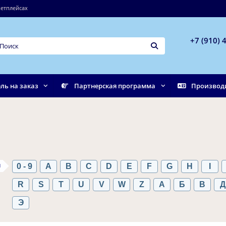
етплейсах
+7 (910) 
ль на заказ
Партнерская программа
Производ
ы
0 - 9
A
B
C
D
E
F
G
H
I
R
S
T
U
V
W
Z
А
Б
В
Д
Э