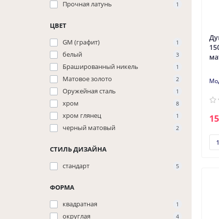
Прочная латунь
1
ЦВЕТ
Ду
GM (графит)
1
15
белый
3
ма
Брашированный никель
1
Матовое золото
2
Оружейная сталь
1
хром
8
хром глянец
1
15
черный матовый
2
СТИЛЬ ДИЗАЙНА
стандарт
5
ФОРМА
квадратная
1
округлая
4