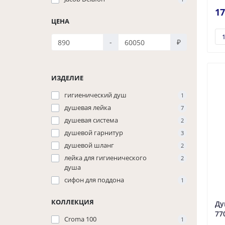
17
ЦЕНА
-
₽
ИЗДЕЛИЕ
гигиенический душ
1
душевая лейка
7
душевая система
2
душевой гарнитур
3
душевой шланг
2
лейка для гигиенического
2
душа
сифон для поддона
1
КОЛЛЕКЦИЯ
Ду
77
Croma 100
1