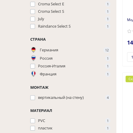
Croma Select E
1
Croma Select S
1
July
1
Raindance Select S
1
СТРАНА
14
Германия
12
Россия
1
Россия-Италия
1
Франция
1
Ск
МОНТАЖ
вертикальный (на стену)
4
МАТЕРИАЛ
PVC
1
пластик
1