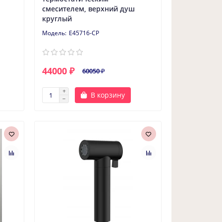
смесителем, верхний душ
круглый
E45716-CP
44000 ₽
60050 ₽
В корзину