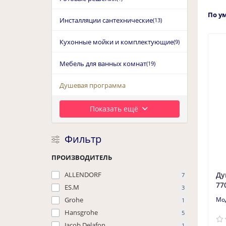
По у
Инсталляции cантехнические
(13)
Кухонные мойки и комплектующие
(9)
Мебель для ванных комнат
(19)
Душевая программа
Показать ещё
Фильтр
ПРОИЗВОДИТЕЛЬ
ALLENDORF
Ду
7
77
ES.M
3
Grohe
1
Hansgrohe
5
Jacob Delafon
1