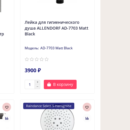
Лейка для гигиенического
душа ALLENDORF AD-7703 Matt
тр
Black
AD-7703 Matt Black
3900 ₽
В корзину
Raindance Select S-Hansgrohe