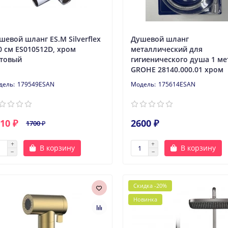
шевой шланг ES.M Silverflex
Душевой шланг
0 см ES010512D, хром
металлический для
товый
гигиенического душа 1 ме
GROHE 28140.000.01 хром
179549ESAN
175614ESAN
10 ₽
2600 ₽
1700 ₽
В корзину
В корзину
Скидка -20%
Новинка