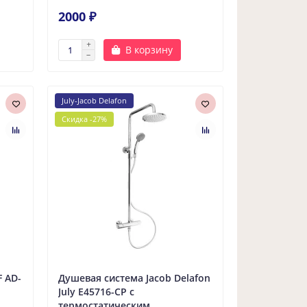
2000 ₽
В корзину
July-Jacob Delafon
Скидка -27%
 AD-
Душевая система Jacob Delafon
July E45716-CP с
термостатическим