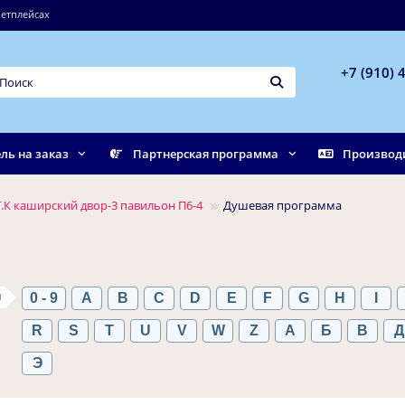
етплейсах
+7 (910) 
ль на заказ
Партнерская программа
Производ
.К каширский двор-3 павильон П6-4
Душевая программа
ы
0 - 9
A
B
C
D
E
F
G
H
I
R
S
T
U
V
W
Z
А
Б
В
Д
Э