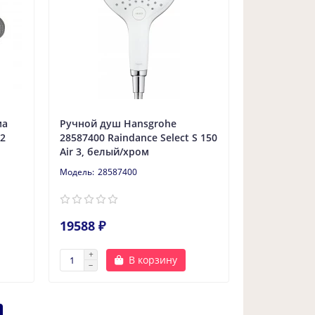
ма
Ручной душ Hansgrohe
-2
28587400 Raindance Select S 150
Air 3, белый/хром
28587400
19588 ₽
В корзину