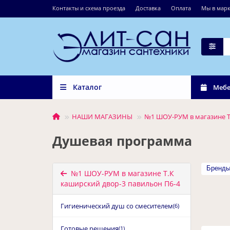
Контакты и схема проезда
Доставка
Оплата
Мы в марк
Каталог
Мебе
НАШИ МАГАЗИНЫ
№1 ШОУ-РУМ в магазине Т
Душевая программа
Бренд
№1 ШОУ-РУМ в магазине Т.К
каширский двор-3 павильон П6-4
Гигиенический душ со смесителем
(6)
Готовые решения
(1)