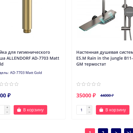
йка для гигиенического
Настенная душевая систе
ша ALLENDORF AD-7703 Matt
ES.M Rain in the jungle В11
ld
GM термостат
AD-7703 Matt Gold
00 ₽
35000 ₽
44000 ₽
В корзину
В корзину
1
2
>
>|