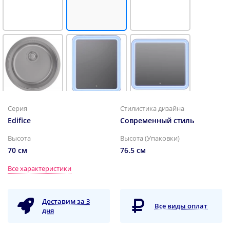
18200 ₽
18400 ₽
20900 ₽
Серия
Стилистика дизайна
Кухонная мойка
Зеркало 60x70 см
Зеркало 80x70 см
Edifice
Современный стиль
IDDIS Edifice
белый матовый
белый матовый
графит EDI42G0i77
IDDIS Edifice
IDDIS Edifice
EDI6000i98
EDI8000i98
Высота
Высота (Упаковки)
70 см
76.5 см
Все характеристики
Доставим за 3
Все виды оплат
дня