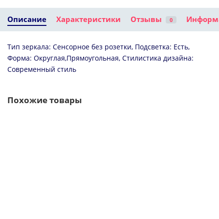
23100 ₽
24000 ₽
Описание
Кухонная мойка
Характеристики
Зеркало 100x70
Отзывы
Информ
0
IDDIS Edifice
см белый
золотой матовый
матовый IDDIS
EDI21B0i77
Edifice EDI1000i98
Тип зеркала: Сенсорное без розетки, Подсветка: Есть,
Форма: Округлая,Прямоугольная, Стилистика дизайна:
Современный стиль
Похожие товары
Verona-Caprigo