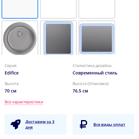
18200 ₽
18400 ₽
20900 ₽
Серия
Стилистика дизайна
Кухонная мойка
Зеркало 60x70 см
Зеркало 80x70 см
Edifice
Современный стиль
IDDIS Edifice
белый матовый
белый матовый
графит EDI42G0i77
IDDIS Edifice
IDDIS Edifice
EDI6000i98
EDI8000i98
Высота
Высота (Упаковки)
70 см
76.5 см
Все характеристики
Доставим за 3
Все виды оплат
дня