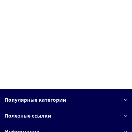
Зеркало 78x78 см Art&Max Bolzano AM-Boz-780-DS-C
AMBOZ780DSC
10500 ₽
В корзину
Популярные категории
Полезные ссылки
Информация