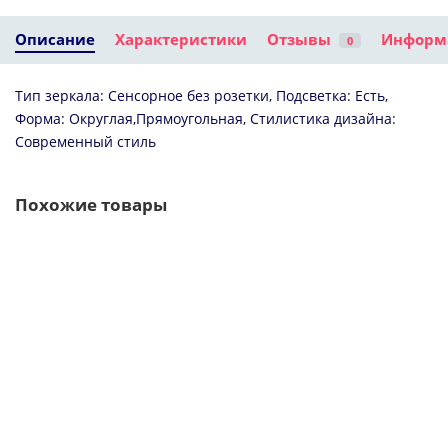
23100 ₽
24000 ₽
Описание
Кухонная мойка
Характеристики
Зеркало 100x70
Отзывы
Информ
0
IDDIS Edifice
см белый
золотой матовый
матовый IDDIS
EDI21B0i77
Edifice EDI1000i98
Тип зеркала: Сенсорное без розетки, Подсветка: Есть,
Форма: Округлая,Прямоугольная, Стилистика дизайна:
Современный стиль
Похожие товары
Edifice-IDDIS