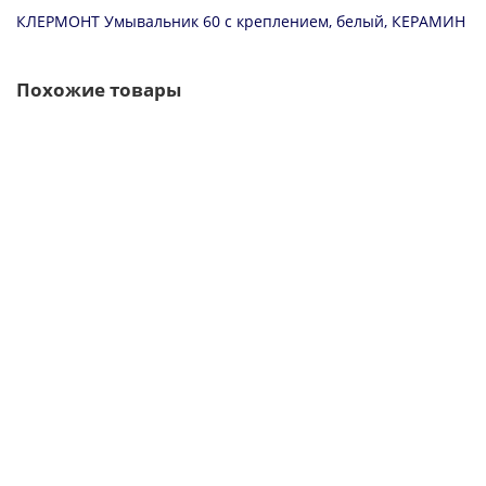
КЛЕРМОНТ Умывальник 60 с креплением, белый, КЕРАМИН
Похожие товары
Раковина КЕРАМИН Лаго 45 угловой белый (4810531138464)
4810531138464
1880 ₽
В корзину
Раковина КЕРАМИН Лаго 55 белый (4810531138976)