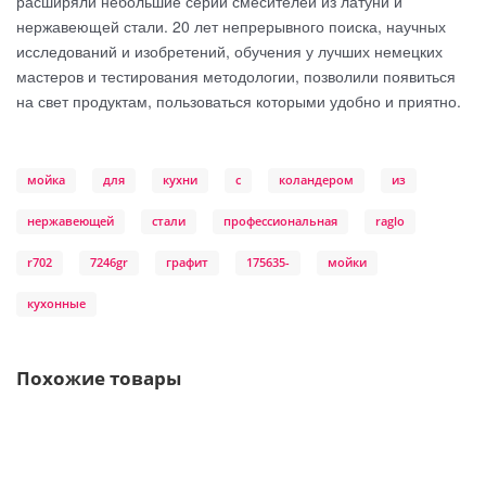
расширяли небольшие серии смесителей из латуни и
нержавеющей стали. 20 лет непрерывного поиска, научных
исследований и изобретений, обучения у лучших немецких
мастеров и тестирования методологии, позволили появиться
на свет продуктам, пользоваться которыми удобно и приятно.
мойка
для
кухни
с
коландером
из
нержавеющей
стали
профессиональная
raglo
r702
7246gr
графит
175635-
мойки
кухонные
Похожие товары