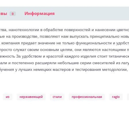
ывы
Информация
0
тва, нанотехнологии в обработке поверхностей и нанесении цветн
е на производстве, позволяют нам выпускать принципиально новые
компания придает значение не только функциональности и удобству
росто служат своим основным целям, они являются настоящими пр
ежность За удобством и красотой каждого изделия стоит титаничес
вали и постепенно расширяли небольшие серии смесителей из лат
бучения у лучших немецких мастеров и тестирования методологии, 
из
нержавеющей
стали
профессиональная
raglo