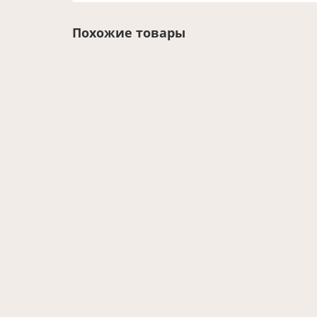
Похожие товары
Мойка для кухни с коландером из нержавеюще
175628ESAN