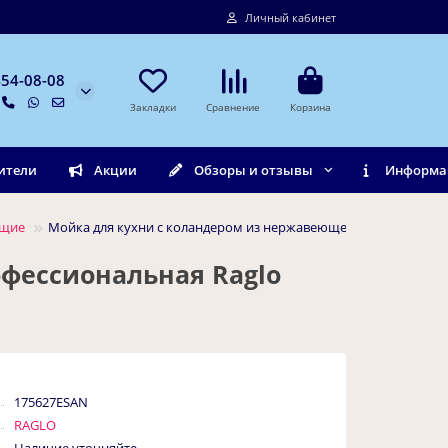
Личный кабинет
454-08-08
Закладки
Сравнение
Корзина
ители
Акции
Обзоры и отзывы
Информа
ющие
Мойка для кухни с коландером из нержавеющей стали професси
фессиональная Raglo
175627ESAN
RAGLO