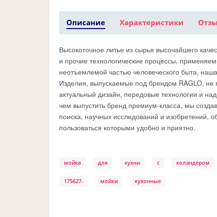
Описание
Характеристики
Отз
Высокоточное литье из сырья высочайшего качес
и прочие технологические процессы, применяемы
неотъемлемой частью человеческого быта, наша 
Изделия, выпускаемые под брендом RAGLO, не п
актуальный дизайн, передовые технологии и над
чем выпустить бренд премиум-класса, мы созда
поиска, научных исследований и изобретений, о
пользоваться которыми удобно и приятно.
мойка
для
кухни
с
коландером
175627-
мойки
кухонные