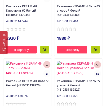
Раковина КЕРАМИН
Раковина КЕРАМИН Лаго 45
Клермонт 60 белый
угловой белый
(4810531147244)
(4810531138464)
4810531147244
4810531138464
Фильтр
2930 ₽
1880 ₽
В корзину
В корзину
Раковина КЕРАМИН Лаго 55
Раковина КЕРАМИН Лаго 55
белый (4810531138976)
угловой белый
(4810531139829)
4810531138976
4810531139829