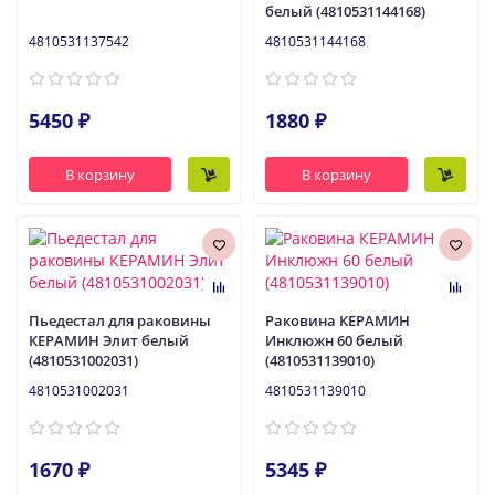
белый (4810531144168)
4810531137542
4810531144168
5450 ₽
1880 ₽
В корзину
В корзину
Пьедестал для раковины
Раковина КЕРАМИН
КЕРАМИН Элит белый
Инклюжн 60 белый
(4810531002031)
(4810531139010)
4810531002031
4810531139010
1670 ₽
5345 ₽